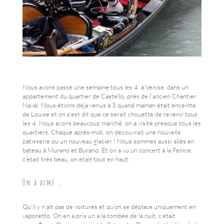
Nous avons passé une semaine tous les 4 à Venise, dans un
appartement du quartier de Castello, près de l’ancien Chantier
Naval. Nous étions déjà venus à 3 quand maman était enceinte
de Louise et on s’est dit que ce serait chouette de revenir tous
les 4. Nous avons beaucoup marché, on a visité presque tous les
quartiers. Chaque après-midi, on découvrait une nouvelle
pâtisserie ou un nouveau glacier ! Nous sommes aussi allés en
bateau à Murano et Burano. Et on a vu un concert à la Fenice,
c’était très beau, on était tout en haut.
On a aimé …
Qu’il y n’ait pas de voitures et qu’on se déplace uniquement en
vaporetto. On en a pris un à la tombée de la nuit, c’était