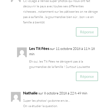
k
Cc voyage à Venise super photos qui nous ont fait
découvrir le pays avec toutes ses différentes
richesses…notamment sur les pâtisseries on ne déroge
pas à sa famille…la gourmandise bien sûr…bon we en
famille à bientôt
Réponse
Les Tit Fées
sur 11 octobre 2018 à 11 h 18
min
Eh oui, les Tit Fées ne dérogent pas à la
gourmandise de la famille ! Surtout Louisette
Réponse
Nathalie
sur 8 octobre 2018 à 22 h 49 min
Super les photos! ça donne envie…
On va étudier la question.