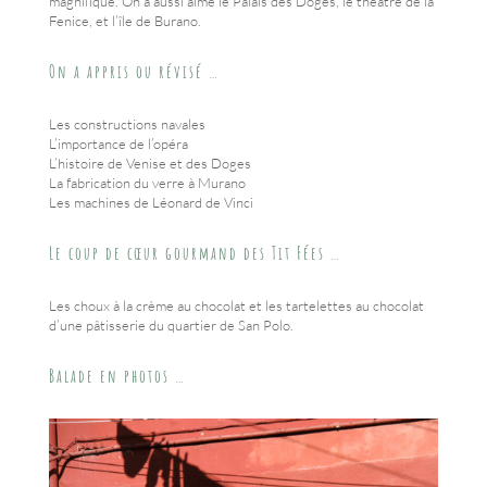
magnifique. On a aussi aimé le Palais des Doges, le théâtre de la
Fenice, et l’île de Burano.
On a appris ou révisé …
Les constructions navales
L’importance de l’opéra
L’histoire de Venise et des Doges
La fabrication du verre à Murano
Les machines de Léonard de Vinci
Le coup de cœur gourmand des Tit Fées …
Les choux à la crème au chocolat et les tartelettes au chocolat
d’une pâtisserie du quartier de San Polo.
Balade en photos …