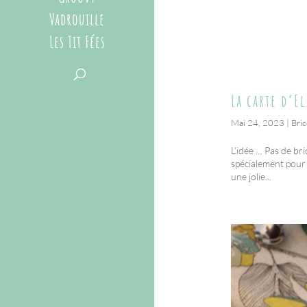
Vadrouille
Les Tit Fées
La carte d’E
Mai 24, 2023
|
Bri
L’idée … Pas de bri
spécialement pour 
une jolie...