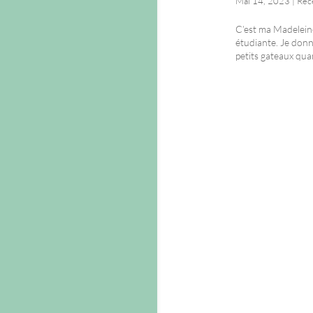
Mai 14, 2023
|
Rec
C’est ma Madeleine
étudiante. Je donn
petits gateaux quan