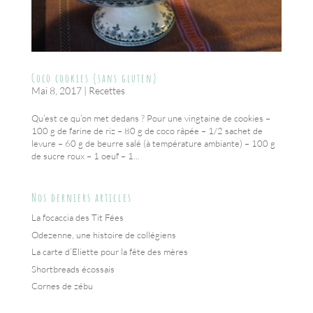
Coco cookies (sans gluten)
Mai 8, 2017
|
Recettes
Qu’est ce qu’on met dedans ? Pour une vingtaine de cookies –
100 g de farine de riz – 80 g de coco râpée – 1/2 sachet de
levure – 60 g de beurre salé (à température ambiante) – 100 g
de sucre roux – 1 oeuf – 1...
Nos derniers articles
La focaccia des Tit Fées
Odezenne, une histoire de collégiens
La carte d’Eliette pour la fête des mères
Shortbreads écossais
Cornes de zébu