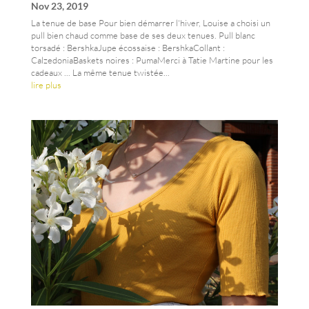
Nov 23, 2019
La tenue de base Pour bien démarrer l'hiver, Louise a choisi un
pull bien chaud comme base de ses deux tenues. Pull blanc
torsadé : BershkaJupe écossaise : BershkaCollant :
CalzedoniaBaskets noires : PumaMerci à Tatie Martine pour les
cadeaux ... La même tenue twistée...
lire plus