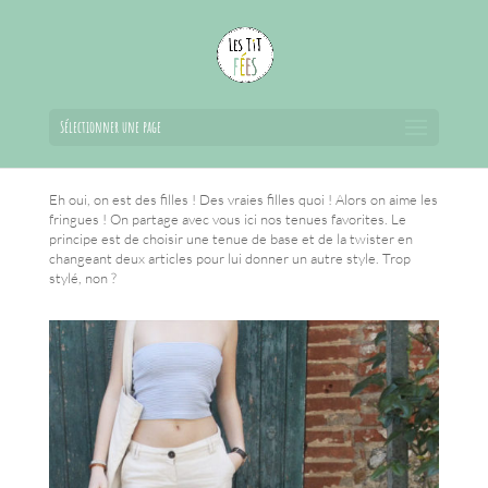
Sélectionner une page
Eh oui, on est des filles ! Des vraies filles quoi ! Alors on aime les
fringues ! On partage avec vous ici nos tenues favorites. Le
principe est de choisir une tenue de base et de la twister en
changeant deux articles pour lui donner un autre style. Trop
stylé, non ?