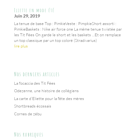
Eliette en mode été
Juin 29, 2019
La tenue de base Top : PimkieVeste : PimpkieShort assorti :
PimkieBaskets : Nike air force one La même tenue twistée par
les Tit Fées On garde le short et les baskets ...Et on remplace
un top classique par un top coloré (Stradivarius)
lire plus
Nos derniers articles
La focaccia des Tit Fées
Odezenne, une histoire de collégiens
La carte d’Eliette pour la fête des mères
Shortbreads écossais
Cornes de zébu
Nos rubriques