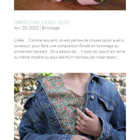
Composition florale facile
Avr 20, 2022
|
Bricolage
L’idée … Comme souvent, on est parties de choses qu’on avait à
la maison, pour faire une composition florale en hommage au
printemps naissant. On a besoin de … 9 pots de yaourt en verre
du même modèle ou équivalentUn morceau de ruban assez...