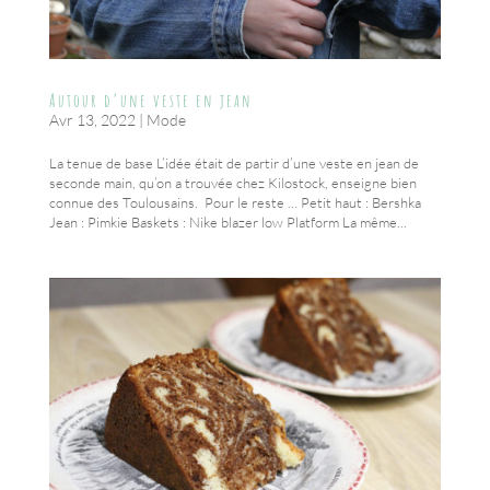
Autour d’une veste en jean
Avr 13, 2022
|
Mode
La tenue de base L’idée était de partir d’une veste en jean de
seconde main, qu’on a trouvée chez Kilostock, enseigne bien
connue des Toulousains. Pour le reste … Petit haut : Bershka
Jean : Pimkie Baskets : Nike blazer low Platform La même...