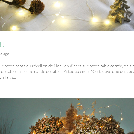
le
colage
ur notre repas du réveillon de Noël, on dînera sur notre table carrée, on a 
de table, mais une ronde de table ! Astucieux non ? On trouve que c’est bea
 fait ?...