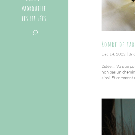
Vadrouille
Les Tit Fées
Ronde de tab
Déc 14, 2022
|
Bri
L’idée … Vu que po
non pas un chemin 
ainsi. Et comment on