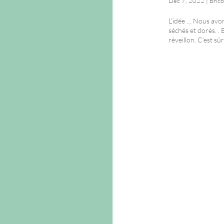
Déc 7, 2022
|
Brico
L’idée … Nous avon
séchés et dorés. . 
réveillon. C’est sûr