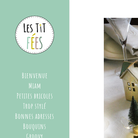
Bienvenue
Miam
Petites bricoles
Trop stylé
Bonnes adresses
Bouquins
Groovy