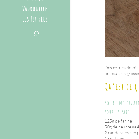
Vadrouille
Les Tit Fées
Des cornes de zébu
un peu plus grosse
Qu’est ce 
Pour une dizai
Pour la pâte :
125g de farine
50g de beurre sal
2 cac de sucre en
1 petit oeuf