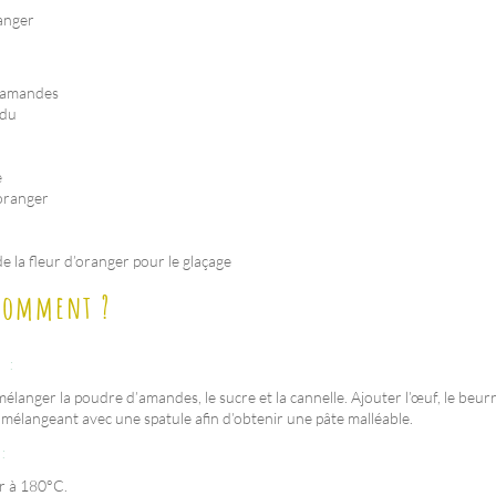
ranger
’amandes
ndu
e
’oranger
e la fleur d’oranger pour le glaçage
 comment ?
e :
élanger la poudre d’amandes, le sucre et la cannelle. Ajouter l’œuf, le beur
 mélangeant avec une spatule afin d’obtenir une pâte malléable.
 :
r à 180°C.