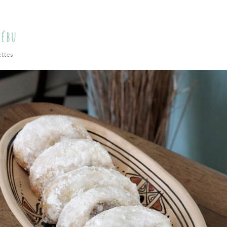
zébu
ettes