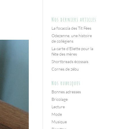
Nos derniers articles
La focaccia des Tit Fées
Odezenne, une histoire
de collégiens
La carte d’Eliette pour la
fête des mères
Shortbreads écossais
Cornes de zébu
Nos rubriques
Bonnes adresses
Bricolage
Lecture
Mode
Musique