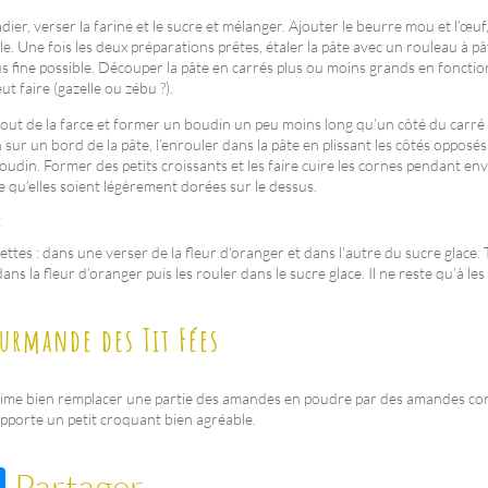
ier, verser la farine et le sucre et mélanger. Ajouter le beurre mou et l’œuf
. Une fois les deux préparations prêtes, étaler la pâte avec un rouleau à pâ
plus fine possible. Découper la pâte en carrés plus ou moins grands en fonction
t faire (gazelle ou zébu ?).
bout de la farce et former un boudin un peu moins long qu’un côté du carré 
sur un bord de la pâte, l’enrouler dans la pâte en plissant les côtés opposé
boudin. Former des petits croissants et les faire cuire les cornes pendant en
e qu’elles soient légèrement dorées sur le dessus.
:
ttes : dans une verser de la fleur d’oranger et dans l’autre du sucre glace.
ans la fleur d’oranger puis les rouler dans le sucre glace. Il ne reste qu’à le
urmande des Tit Fées
 aime bien remplacer une partie des amandes en poudre par des amandes co
pporte un petit croquant bien agréable.
M
Partager