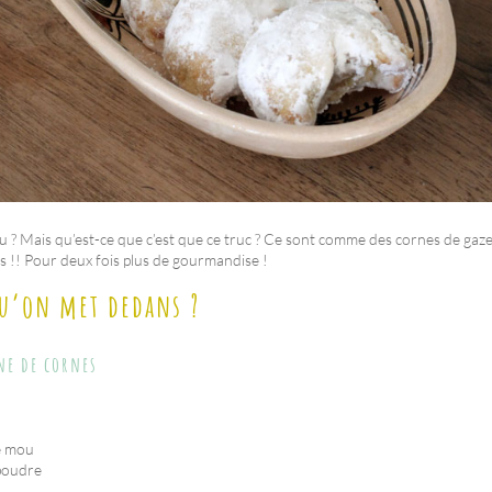
 ? Mais qu’est-ce que c’est que ce truc ? Ce sont comme des cornes de gazel
s !! Pour deux fois plus de gourmandise !
qu’on met dedans ?
ne de cornes
é mou
 poudre