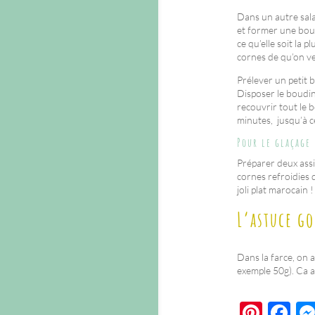
Dans un autre salad
et former une boule
ce qu’elle soit la 
cornes de qu’on veu
Prélever un petit 
Disposer le boudin 
recouvrir tout le 
minutes, jusqu’à c
Pour le glaçage 
Préparer deux assie
cornes refroidies d
joli plat marocain !
L’astuce go
Dans la farce, on
exemple 50g). Ca a
Pi
F