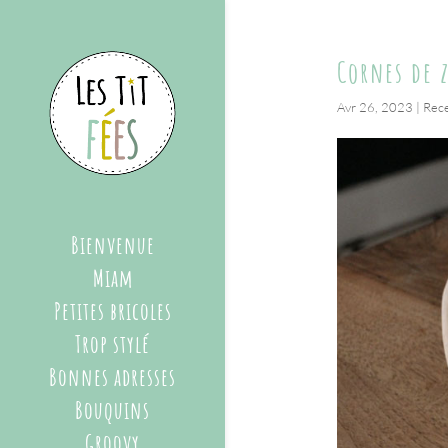
Cornes de 
Avr 26, 2023
|
Rec
Bienvenue
Miam
Petites bricoles
Trop stylé
Bonnes adresses
Bouquins
Groovy