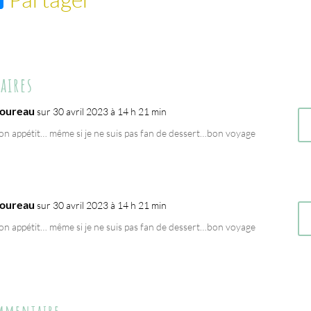
es
se
n
aires
ge
r
oureau
sur 30 avril 2023 à 14 h 21 min
on appétit… même si je ne suis pas fan de dessert…bon voyage
oureau
sur 30 avril 2023 à 14 h 21 min
on appétit… même si je ne suis pas fan de dessert…bon voyage