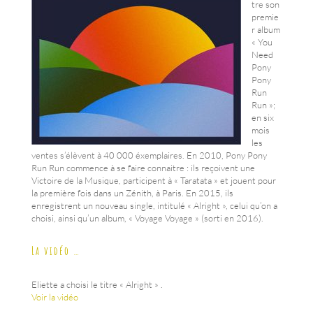
tre son
premie
r album
« You
Need
Pony
Pony
Run
Run »;
en six
mois
les
ventes s’élèvent à 40 000 éxemplaires. En 2010, Pony Pony
Run Run commence à se faire connaitre : ils reçoivent une
Victoire de la Musique, participent à « Taratata » et jouent pour
la première fois dans un Zénith, à Paris. En 2015, ils
enregistrent un nouveau single, intitulé « Alright », celui qu’on a
choisi, ainsi qu’un album, « Voyage Voyage » (sorti en 2016).
La vidéo …
Eliette a choisi le titre « Alright » .
Voir la vidéo