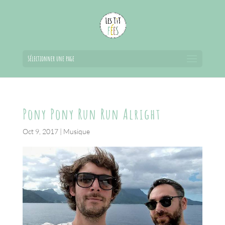
Sélectionner une page
Pony Pony Run Run Alright
Oct 9, 2017
|
Musique