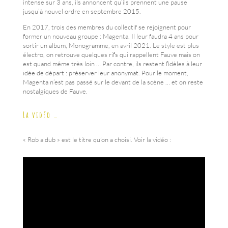
intense sur 3 ans, ils annoncent qu’ils prennent une pause
jusqu’à nouvel ordre en septembre 2015.
En 2017, trois des membres du collectif se rejoignent pour
former un nouveau groupe : Magenta. Il leur faudra 4 ans pour
sortir un album, Monogramme, en avril 2021. Le style est plus
électro, on retrouve quelques rifs qui rappellent Fauve mais on
est quand même très loin … Par contre, ils restent fidèles à leur
idée de départ : préserver leur anonymat. Pour le moment,
Magenta n’est pas passé sur le devant de la scène … et on reste
nostalgiques de Fauve.
La vidéo …
« Rob a dub » est le titre qu’on a choisi. Voir la vidéo :