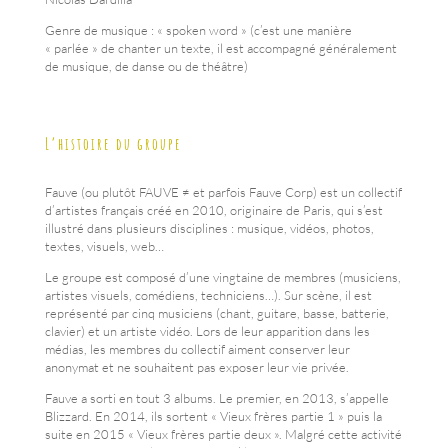
Genre de musique : « spoken word » (c’est une manière
« parlée » de chanter un texte, il est accompagné généralement
de musique, de danse ou de théâtre)
L’histoire du groupe
Fauve (ou plutôt FAUVE ≠ et parfois Fauve Corp) est un collectif
d’artistes français créé en 2010, originaire de Paris, qui s’est
illustré dans plusieurs disciplines : musique, vidéos, photos,
textes, visuels, web…
Le groupe est composé d’une vingtaine de membres (musiciens,
artistes visuels, comédiens, techniciens…). Sur scène, il est
représenté par cinq musiciens (chant, guitare, basse, batterie,
clavier) et un artiste vidéo. Lors de leur apparition dans les
médias, les membres du collectif aiment conserver leur
anonymat et ne souhaitent pas exposer leur vie privée.
Fauve a sorti en tout 3 albums. Le premier, en 2013, s’appelle
Blizzard. En 2014, ils sortent « Vieux frères partie 1 » puis la
suite en 2015 « Vieux frères partie deux ». Malgré cette activité