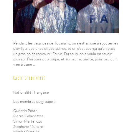
Pendant les vacances de Toussaint, on s’est amusé à écouter les
play-lists des unes et des autres, et on s’est aperçu qu’on avait
un gros point commun : Fauve. Du coup, on a voulu en savoir
plus sur l’histoire du groupe, et sur leur actualité, pour peu qu’il
y en ait une …
Carte d’identité
Nationalité : française
Les membres du groupe :
Quentin Postel
Pierre Cabanettes
Simon Martellozo
Stephane Muraire
Nicolas Dardilla