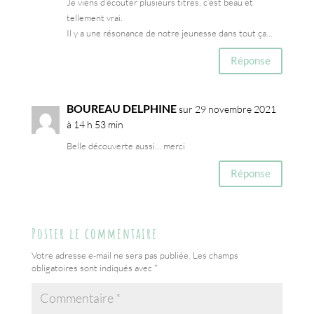
Je viens d’écouter plusieurs titres, c’est beau et
tellement vrai.
Il y a une résonance de notre jeunesse dans tout ça…
Réponse
BOUREAU DELPHINE
sur 29 novembre 2021
à 14 h 53 min
Belle découverte aussi… merci
Réponse
Poster le commentaire
Votre adresse e-mail ne sera pas publiée.
Les champs
obligatoires sont indiqués avec
*