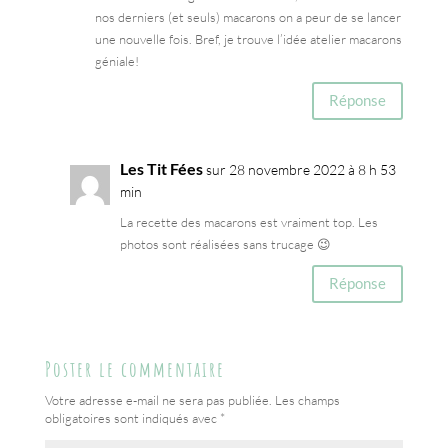
nos derniers (et seuls) macarons on a peur de se lancer
une nouvelle fois. Bref, je trouve l’idée atelier macarons
géniale!
Réponse
Les Tit Fées
sur 28 novembre 2022 à 8 h 53
min
La recette des macarons est vraiment top. Les
photos sont réalisées sans trucage 😉
Réponse
Poster le commentaire
Votre adresse e-mail ne sera pas publiée.
Les champs
obligatoires sont indiqués avec
*