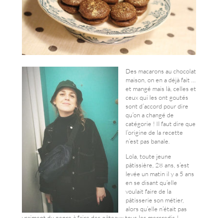
Des macarons au chocolat
maison, on en a déjà fait …
et mangé mais là, celles et
ceux qui les ont goutés
sont d’accord pour dire
qu’on a changé de
catégorie ! Il faut dire que
l’origine de la recette
n’est pas banale.
Lola, toute jeune
pâtissière, 28 ans, s’est
levée un matin il y a 5 ans
en se disant qu’elle
voulait faire de la
pâtisserie son métier,
alors qu’elle n’était pas
vraiment du genre à faire des gâteaux tous les mercredis !