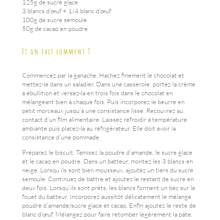
125g de sucre glace
3 blancs d’œuf + 1/4 blanc d’œuf
100g de sucre semoule
50g de cacao en poudre
Et on fait comment ?
Commencez par la ganache. Hachez finement le chocolat et
mettez-le dans un saladier. Dans une casserole, portez la crème
à ébullition et versez-la en trois fois dans le chocolat en
mélangeant bien à chaque fois. Puis incorporez le beurre en
petit morceaux jusqu’à une consistance lisse. Recouvrez au
contact d’un film alimentaire. Laissez refroidir à température
ambiante puis placez-la au réfrigérateur. Elle doit avoir la
consistance d’une pommade.
Préparez le biscuit. Tamisez la poudre d’amande, le sucre glace
et le cacao en poudre. Dans un batteur, montez les 3 blancs en
neige. Lorsqu’ils sont bien mousseux, ajoutez un tiers du sucre
semoule. Continuez de battre et ajoutez le restant de sucre en
deux fois. Lorsqu’ils sont prêts, les blancs forment un bec sur le
fouet du batteur. Incorporez aussitôt délicatement le mélange
poudre d’amande/sucre glace et cacao. Enfin ajoutez le reste de
blanc d’œuf. Mélangez pour faire retomber légèrement la pâte.