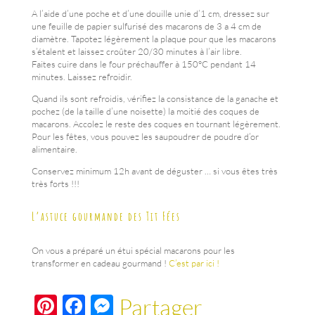
A l’aide d’une poche et d’une douille unie d’1 cm, dressez sur
une feuille de papier sulfurisé des macarons de 3 a 4 cm de
diamètre. Tapotez légèrement la plaque pour que les macarons
s’étalent et laissez croûter 20/30 minutes à l’air libre.
Faites cuire dans le four préchauffer à 150°C pendant 14
minutes. Laissez refroidir.
Quand ils sont refroidis, vérifiez la consistance de la ganache et
pochez (de la taille d’une noisette) la moitié des coques de
macarons. Accolez le reste des coques en tournant légèrement.
Pour les fêtes, vous pouvez les saupoudrer de poudre d’or
alimentaire.
Conservez minimum 12h avant de déguster … si vous êtes très
très forts !!!
L’astuce gourmande des Tit Fées
On vous a préparé un étui spécial macarons pour les
transformer en cadeau gourmand !
C’est par ici !
Pi
F
M
Partager