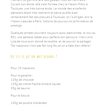
Suivant son étoile, elle s’est formée chez la Maison Pillon à
Toulouse, une très bonne école. Le monde des excellents
pâtissiers étant très restreint et parce qu’elle avait
certainement fait ses preuves à Toulouse, on l’a dirigée vers la
Maison Ladurée à Paris, histoire de poursuivre sa formation de
prestige.
Quelques années plus tard, toujours aussi passionnée, la voici au
Ritz, une adresse idéale pour parfaire son parcours. Merci à toi
Lola de nous avoir donné ta recette, et de pouvoir la partager.
Tes macarons n’ont pas fait long feu et on a hâte d’en refaire !
Qu’est ce qu’on met dedans ?
Pour 25 macarons
Pour la ganache :
145g de chocolat
135g de crème fraîche entière liquide
35g de beurre
Pour le biscuit :
130g de poudre d’amandes