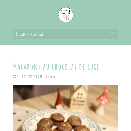
Sélectionner une page
Macarons au chocolat de luxe
Déc 11, 2020
|
Recettes