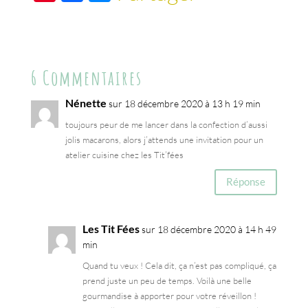
nt
ac
es
er
e
se
es
b
n
6 Commentaires
t
o
ge
o
r
Nénette
sur 18 décembre 2020 à 13 h 19 min
k
toujours peur de me lancer dans la confection d’aussi
jolis macarons, alors j’attends une invitation pour un
atelier cuisine chez les Tit’fées
Réponse
Les Tit Fées
sur 18 décembre 2020 à 14 h 49
min
Quand tu veux ! Cela dit, ça n’est pas compliqué, ça
prend juste un peu de temps. Voilà une belle
gourmandise à apporter pour votre réveillon !