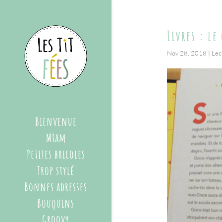
Livres : le
Nov 28, 2018
|
Lec
Bienvenue
Miam
Petites bricoles
Trop stylé
Bonnes adresses
Bouquins
Groovy