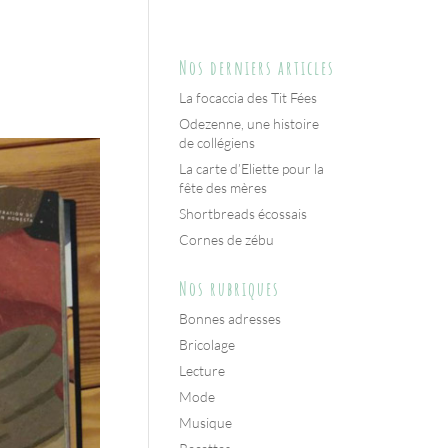
Nos derniers articles
La focaccia des Tit Fées
Odezenne, une histoire
de collégiens
La carte d’Eliette pour la
fête des mères
Shortbreads écossais
Cornes de zébu
Nos rubriques
Bonnes adresses
Bricolage
Lecture
Mode
Musique