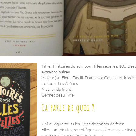
Titre : Histoires du soir pour filles rebelles: 100 De
extraordinaires
Auteur(s) : Elena Favilli, Francesca Cavallo et Jessic
Editeur : Les Arènes
A partir de 8 ans
Genre : beau livre
Ca parle de quoi ?
« Mieux que touts les livres de contes de fées:
Elles sont pirates, scientifiques, espionnes, sportive
guerrière, reines, romancières…. »