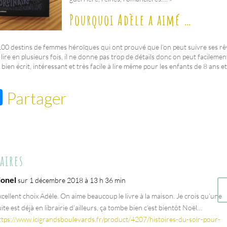
Pourquoi Adèle a aimé …
 100 destins de femmes héroïques qui ont prouvé que l’on peut suivre ses rêv
e lire en plusieurs fois, il ne donne pas trop de détails donc on peut facileme
 bien écrit, intéressant et très facile à lire même pour les enfants de 8 ans et
M
Partager
es
se
n
aires
ge
r
ionel
sur 1 décembre 2018 à 13 h 36 min
xcellent choix Adèle. On aime beaucoup le livre à la maison. Je crois qu’une
uite est déjà en librairie d’ailleurs, ça tombe bien c’est bientôt Noël…
ttps://www.icigrandsboulevards.fr/product/4207/histoires-du-soir-pour-