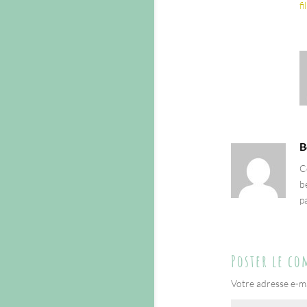
f
B
C
b
pa
Poster le c
Votre adresse e-ma