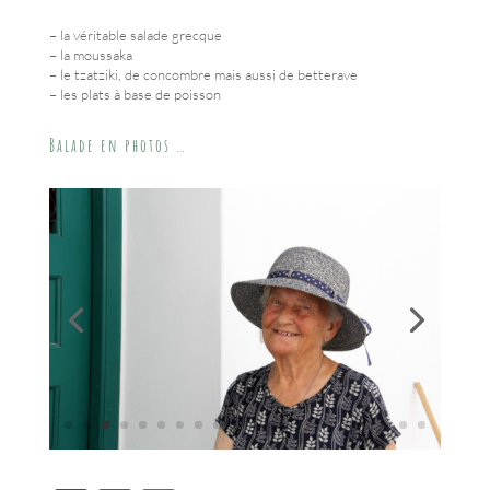
– la véritable salade grecque
– la moussaka
– le tzatziki, de concombre mais aussi de betterave
– les plats à base de poisson
Balade en photos …