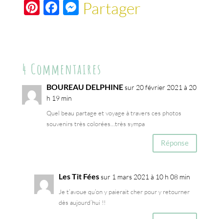
Pi
F
M
Partager
nt
ac
es
er
e
se
es
b
n
4 Commentaires
t
o
ge
o
r
BOUREAU DELPHINE
sur 20 février 2021 à 20
k
h 19 min
Quel beau partage et voyage à travers ces photos
souvenirs très colorées…très sympa
Réponse
Les Tit Fées
sur 1 mars 2021 à 10 h 08 min
Je t’avoue qu’on y paierait cher pour y retourner
dès aujourd’hui !!