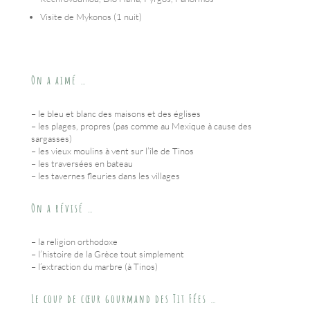
Visite de Mykonos (1 nuit)
On a aimé …
– le bleu et blanc des maisons et des églises
– les plages, propres (pas comme au Mexique à cause des
sargasses)
– les vieux moulins à vent sur l’île de Tinos
– les traversées en bateau
– les tavernes fleuries dans les villages
On a révisé …
– la religion orthodoxe
– l’histoire de la Grèce tout simplement
– l’extraction du marbre (à Tinos)
Le coup de cœur gourmand des Tit Fées …