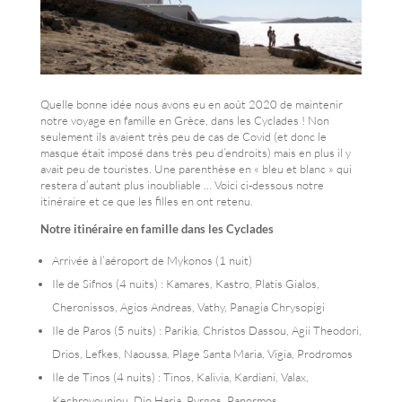
Quelle bonne idée nous avons eu en août 2020 de maintenir
notre voyage en famille en Grèce, dans les Cyclades ! Non
seulement ils avaient très peu de cas de Covid (et donc le
masque était imposé dans très peu d’endroits) mais en plus il y
avait peu de touristes. Une parenthèse en « bleu et blanc » qui
restera d’autant plus inoubliable … Voici ci-dessous notre
itinéraire et ce que les filles en ont retenu.
Notre itinéraire en famille dans les Cyclades
Arrivée à l’aéroport de Mykonos (1 nuit)
Ile de Sifnos (4 nuits) : Kamares, Kastro, Platis Gialos,
Cheronissos, Agios Andreas, Vathy, Panagia Chrysopigi
Ile de Paros (5 nuits) : Parikia, Christos Dassou, Agii Theodori,
Drios, Lefkes, Naoussa, Plage Santa Maria, Vigia, Prodromos
Ile de Tinos (4 nuits) : Tinos, Kalivia, Kardiani, Valax,
Kechrovouniou, Dio Haria, Pyrgos, Panormos