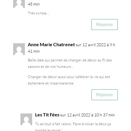
k
45 min
Très sympa….
Réponse
Anne Marie Chatrenet
sur 12 avril 2022 à 9 h
41 min
Belle idée qui permet de changer de décor au fil des
saisons et de nos humeurs…
Changer de décor aussi pour célébrer la vie qui est
éphémère et impermanente.
Réponse
Les Tit Fées
sur 12 avril 2022 à 10 h 37 min
Tu as tout à fait raison. Faire évoluer la déco ça
booste le moral !