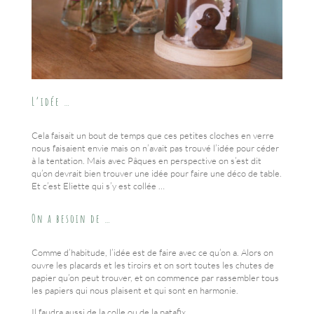
L’idée …
Cela faisait un bout de temps que ces petites cloches en verre
nous faisaient envie mais on n’avait pas trouvé l’idée pour céder
à la tentation. Mais avec Pâques en perspective on s’est dit
qu’on devrait bien trouver une idée pour faire une déco de table.
Et c’est Eliette qui s’y est collée …
On a besoin de …
Comme d’habitude, l’idée est de faire avec ce qu’on a. Alors on
ouvre les placards et les tiroirs et on sort toutes les chutes de
papier qu’on peut trouver, et on commence par rassembler tous
les papiers qui nous plaisent et qui sont en harmonie.
Il faudra aussi de la colle ou de la patafix.