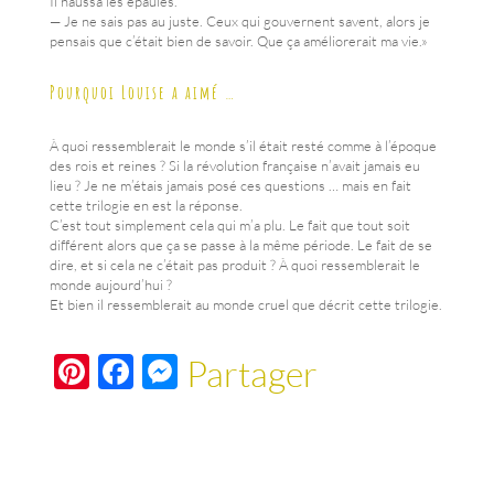
Il haussa les épaules.
— Je ne sais pas au juste. Ceux qui gouvernent savent, alors je
pensais que c’était bien de savoir. Que ça améliorerait ma vie.»
Pourquoi Louise a aimé …
À quoi ressemblerait le monde s’il était resté comme à l’époque
des rois et reines ? Si la révolution française n’avait jamais eu
lieu ? Je ne m’étais jamais posé ces questions … mais en fait
cette trilogie en est la réponse.
C’est tout simplement cela qui m’a plu. Le fait que tout soit
différent alors que ça se passe à la même période. Le fait de se
dire, et si cela ne c’était pas produit ? À quoi ressemblerait le
monde aujourd’hui ?
Et bien il ressemblerait au monde cruel que décrit cette trilogie.
Pi
F
M
Partager
nt
ac
es
er
e
se
es
b
n