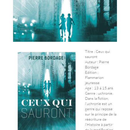
Titre : Ceux qui
sauront
Auteur : Pierre
Bordage
Edition :
Flammarion
jeunesse
Age : 13 à 15 ans
Genre : uchronie.
Dans la fiction,
l’uchronie est un
genre qui repose
sur le principe de la
réécriture de
l’Histoire à partir
de la modification