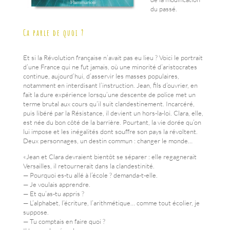
du passé.
Ca parle de quoi ?
Et si la Révolution française n’avait pas eu lieu ? Voici le portrait
d’une France qui ne fut jamais, où une minorité d’aristocrates
continue, aujourd’hui, d’asservir les masses populaires,
notamment en interdisant l’instruction. Jean, fils d’ouvrier, en
fait la dure expérience lorsqu’une descente de police met un
terme brutal aux cours qu’il suit clandestinement. Incarcéré,
puis libéré par la Résistance, il devient un hors-la-loi. Clara, elle,
est née du bon côté de la barrière. Pourtant, la vie dorée qu’on
lui impose et les inégalités dont souffre son pays la révoltent.
Deux personnages, un destin commun : changer le monde…
«Jean et Clara devraient bientôt se séparer : elle regagnerait
Versailles, il retournerait dans la clandestinité.
— Pourquoi es-tu allé à l’école ? demanda-t-elle.
— Je voulais apprendre.
— Et qu’as-tu appris ?
— L’alphabet, l’écriture, l’arithmétique… comme tout écolier, je
suppose.
— Tu comptais en faire quoi ?