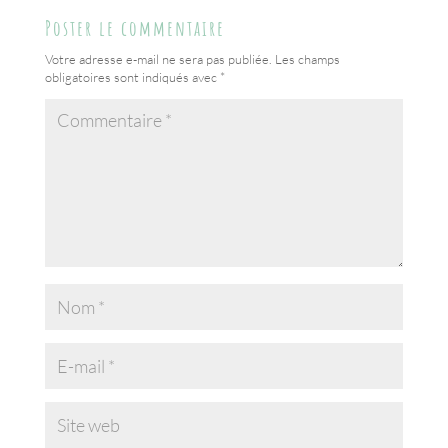
t
o
ge
Poster le commentaire
o
r
Votre adresse e-mail ne sera pas publiée.
Les champs
k
obligatoires sont indiqués avec
*