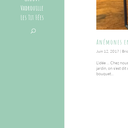
Vadrouille
Les Tit Fées
Anémones en
Juin 12, 2017
|
Bri
L’idée … Chez nous,
jardin, on s’est di
bouquet...