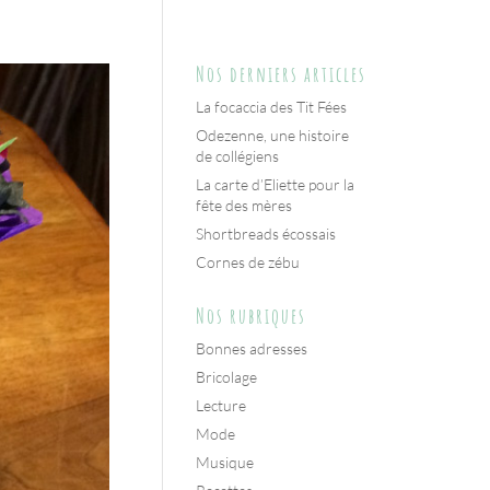
Nos derniers articles
La focaccia des Tit Fées
Odezenne, une histoire
de collégiens
La carte d’Eliette pour la
fête des mères
Shortbreads écossais
Cornes de zébu
Nos rubriques
Bonnes adresses
Bricolage
Lecture
Mode
Musique