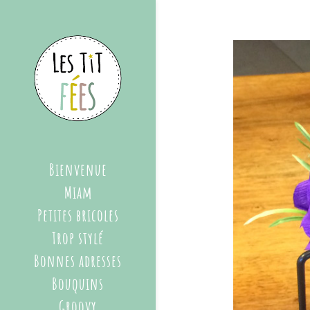
Bienvenue
Miam
Petites bricoles
Trop stylé
Bonnes adresses
Bouquins
Groovy